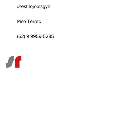
@estilojoiasgyn
Piso Térreo
(62) 9 9959-5285
Faça parte do Shopping Republica
Valet Parking
Pet
Friendly