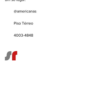
@americanas
Piso Térreo
4003-4848
Faça parte do Shopping Republica
Valet Parking
Pet
Friendly